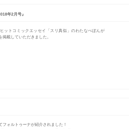
018年2月号』
に、大ヒットコミックエッセイ「スリ真似」のわたなべぽんが
を掲載していただきました。
てフォルトゥーナが紹介されました！