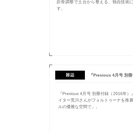
距骨調整で土台から整える、独自技術
す。
『Presious 4月号 
『Presious 4月号 別冊付録（2016年）』
イター荒川さんがフォルトゥーナを推
ルの優雅な空間で」。