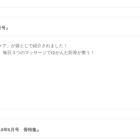
月号』
骨ケア」が袋とじで紹介されました！
。毎日３つのマッサージでゆがんだ距骨が整う！
018年6月号 骨特集』