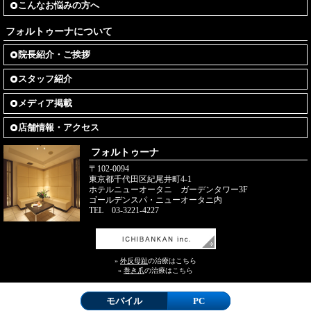
こんなお悩みの方へ
フォルトゥーナについて
院長紹介・ご挨拶
スタッフ紹介
メディア掲載
店舗情報・アクセス
フォルトゥーナ
〒102-0094
東京都千代田区紀尾井町4-1
ホテルニューオータニ ガーデンタワー3F
ゴールデンスパ・ニューオータニ内
TEL 03-3221-4227
»
外反母趾
の治療はこちら
»
巻き爪
の治療はこちら
モバイル
PC